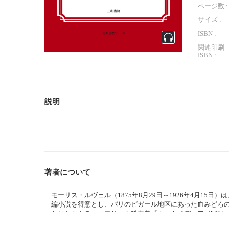
ページ数 :
サイズ :
ISBN :
関連印刷
ISBN :
説明
著者について
モーリス・ルヴェル（1875年8月29日～1926年4月1
編小説を得意とし、パリのピガール地区にあった血みどろ
たこともある。（フリー百科事典『ウィキペディア（Wikipe