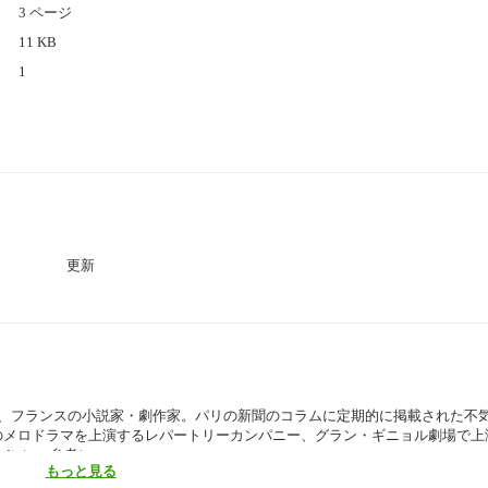
3 ページ
11 KB
1
更新
5日）は、フランスの小説家・劇作家。パリの新聞のコラムに定期的に掲載された不
のメロドラマを上演するレパートリーカンパニー、グラン・ギニョル劇場で上
dia）』参考）
もっと見る