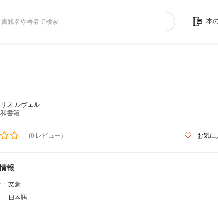
本
リス ルヴェル
三和書籍
(0 レビュー)
お気に
情報
 :
文豪
日本語