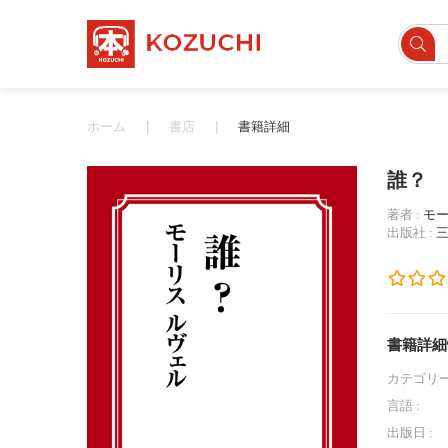
ホーム
書店
書籍詳細
誰？
著者 :
モー
出版社 :
書籍詳細
カテゴリー
言語 :
出版日 :