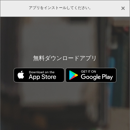
×
アプリをインストールしてください。
(0)
(0)
ホーム
書店
書籍詳細
無料ダウンロードアプリ