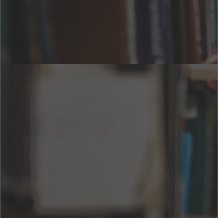
書籍詳細情報
カテゴリー :
言語 :
日本語
出版日 :
ページ数 :
9 ページ
サイズ :
25 KB
ISBN :
90
関連印刷
ISBN :
説明
更新