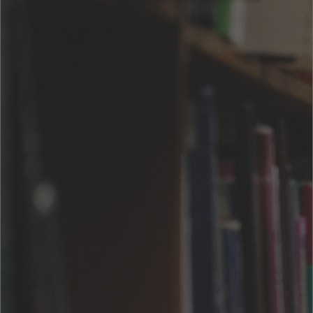
好色
著者 :
芥川龍之介
出版社 :
三和書籍
(0 レビュー)
お気に入りに追加