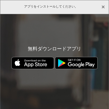
×
アプリをインストールしてください。
(0)
(0)
ホーム
書店
書籍詳細
無料ダウンロードアプリ