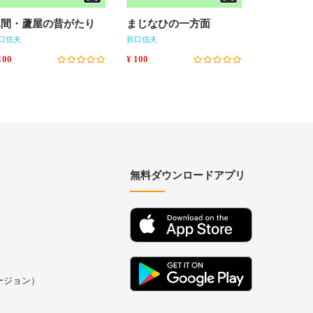
真間・蘆屋の昔がたり
まじなひの一方面
「ほ」•「
「ほがひ
口信夫
折口信夫
折口信夫
100
¥ 100
¥ 100
無料ダウンロードアプリ
バージョン）