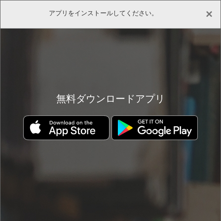
×
アプリをインストールしてください。
(0)
(0)
ホーム
書店
書籍詳細
無料ダウンロードアプリ