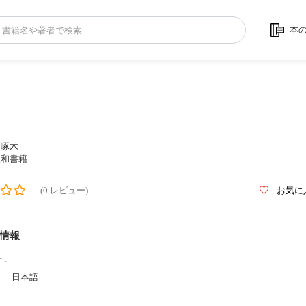
本
川啄木
三和書籍
(0 レビュー)
お気に
情報
 :
日本語