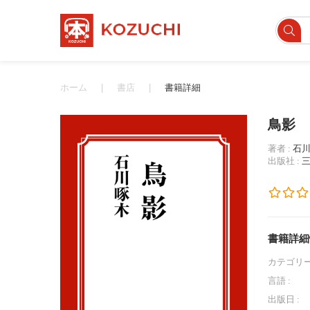
ホーム
書店
書籍詳細
鳥影
著者 :
石
出版社 :
書籍詳細
カテゴリー
言語 :
出版日 :