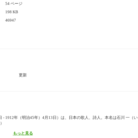
54 ページ
198 KB
46947
更新
日 - 1912年（明治45年）4月13日）は、日本の歌人、詩人。本名は石川 一（
覧）
もっと見る