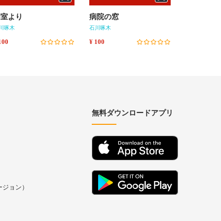
病室より
病院の窓
漂泊
川啄木
石川啄木
石川啄木
100
¥ 100
¥ 100
無料ダウンロードアプリ
バージョン）