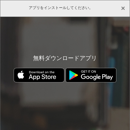
×
アプリをインストールしてください。
(0)
(0)
ホーム
書店
書籍詳細
無料ダウンロードアプリ