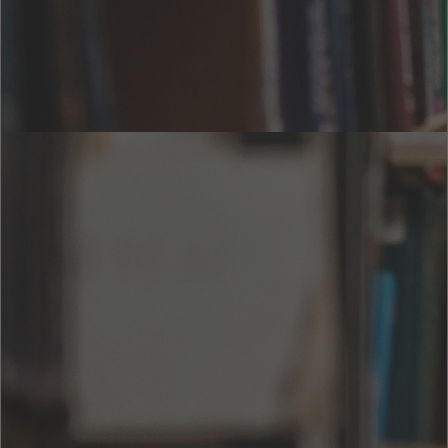
書籍詳細情報
カテゴリー :
文豪
言語 :
日本語
出版日 :
ページ数 :
12 ページ
サイズ :
27 KB
ISBN :
1
関連印刷
ISBN :
説明
更新