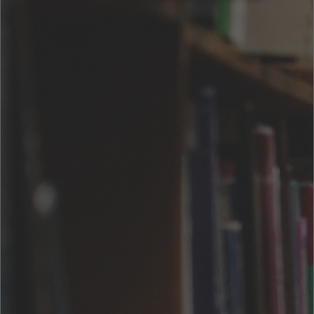
馬の脚
著者 :
出版社 :
三和書籍
(0 レビュー)
お気に入りに追加