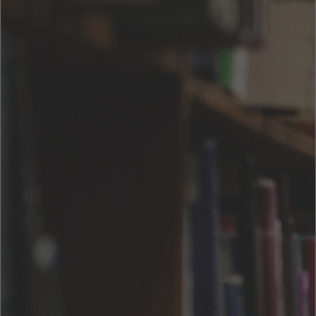
著者について
芥川 龍之介（あくたがわ りゅうのすけ、1892年〈明治25年〉3月1
日 - 1927年〈昭和2年〉7月24日）は、日本の小説家。本名同じ、号
は澄江堂主人（ちょうこうどうしゅじん）、俳号は我鬼。 その作
もっと見る
品の多くは短編小説である。また、『芋粥』『藪の中』『地獄変』
など、『今昔物語集』『宇治拾遺物語』といった古典から題材をと
ったものが多い。『蜘蛛の糸』『杜子春』といった児童向けの作品
も書いている。 晩年は患っていた精神障害が作品にも現れるよう
になり、「唯ぼんやりした不安」を動機として自殺。文壇のみなら
ず社会にも衝撃を与えた。（ウィキペディアより引用 2021年6月
2日閲覧）
書籍購入
¥ 100
価格
カートに入れる