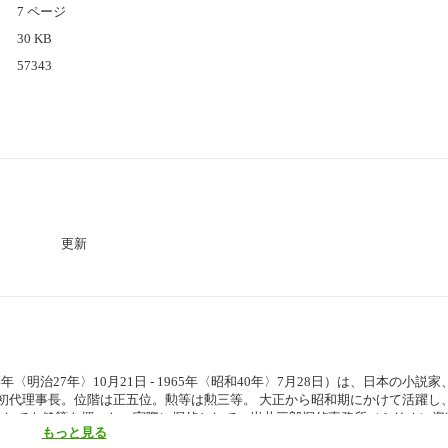
7 ページ
30 KB
57343
更新
〈明治27年〉10月21日 - 1965年〈昭和40年〉7月28日）は、日本の小説
会初代理事長。位階は正五位。勲等は勲三等。 大正から昭和期にかけて活躍し
としても健筆を揮った。実際に探偵として、岩井三郎探偵事務所（ミリオン資
もっと見る
 2021年5月27日閲覧）