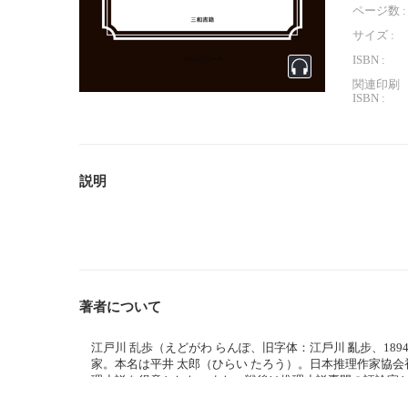
ページ数 :
サイズ :
ISBN :
関連印刷
ISBN :
説明
著者について
江戸川 乱歩（えどがわ らんぽ、旧字体：江戶川 亂步、1894年
家。本名は平井 太郎（ひらい たろう）。日本推理作家協
理小説を得意とした。また、戦後は推理小説専門の評論家
ビス）に勤務していた経歴を持つ。 （ウィキペディアより引用