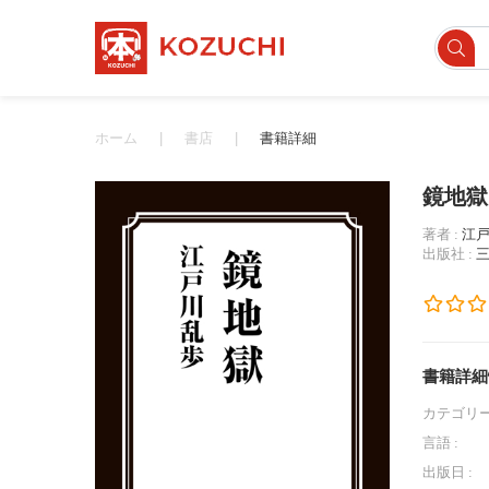
ホーム
書店
書籍詳細
鏡地獄
著者 :
江
出版社 :
書籍詳細
カテゴリー
言語 :
出版日 :