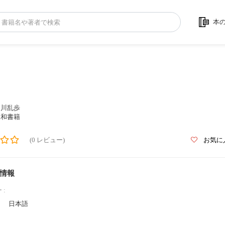
本
戸川乱歩
三和書籍
(0 レビュー)
お気に
情報
 :
日本語