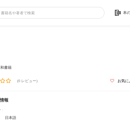
本
三和書籍
(0 レビュー)
お気に
情報
 :
日本語