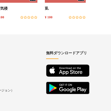
蜃気楼
虱
藪の中
100
¥ 100
¥ 100
無料ダウンロードアプリ
バージョン）