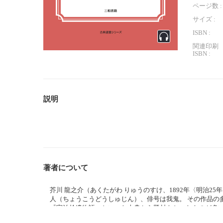
ページ数 :
サイズ :
ISBN :
関連印刷
ISBN :
説明
著者について
芥川 龍之介（あくたがわ りゅうのすけ、1892年〈明治25年
人（ちょうこうどうしゅじん）、俳号は我鬼。 その作品の
『宇治拾遺物語』といった古典から題材をとったものが多い
た精神障害が作品にも現れるようになり、「唯ぼんやりし