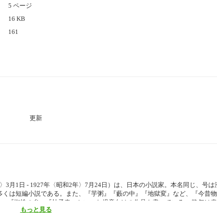
5 ページ
16 KB
161
更新
〉3月1日 - 1927年〈昭和2年〉7月24日）は、日本の小説家。本名同じ、号
多くは短編小説である。また、『芋粥』『藪の中』『地獄変』など、『今昔
。『蜘蛛の糸』『杜子春』といった児童向けの作品も書いている。 晩年は
もっと見る
た不安」を動機として自殺。文壇のみならず社会にも衝撃を与えた。（ウィキ