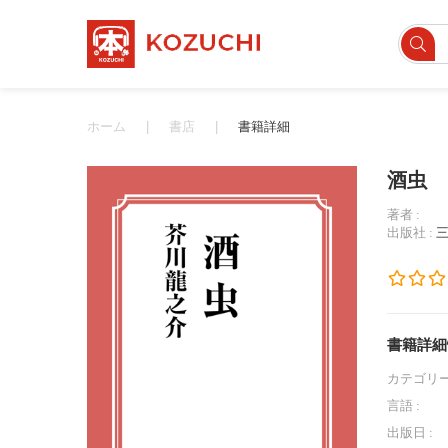
ホーム
書店
書籍詳細
酒虫
著者 :
出版社 :
書籍詳細
カテゴリー
言語 :
出版日 :