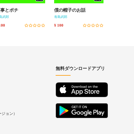
火事とポチ
僕の帽子のお話
北海道に
島武郎
有島武郎
有島武郎
100
¥ 100
¥ 100
無料ダウンロードアプリ
バージョン）