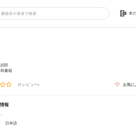
本
島武郎
三和書籍
(0 レビュー)
お気に
情報
 :
日本語