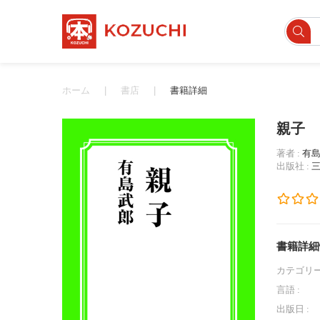
ホーム
書店
書籍詳細
親子
著者 :
有
出版社 :
書籍詳細
カテゴリー
言語 :
出版日 :