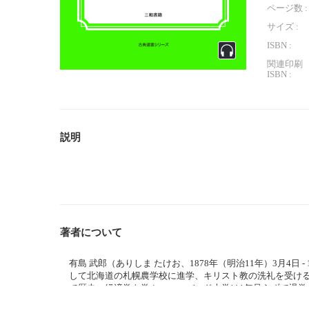
ページ数 :
サイズ :
ISBN :
関連印刷
ISBN :
説明
著者について
有島 武郎（ありしま たけお、1878年（明治11年）3月4日
して北海道の札幌農学校に進学、キリスト教の洗礼を受ける
で歴史・経済学を学ぶ。ハーバード大学は1年足らずで退学
軽井沢の別荘（浄月荘）で波多野秋子と心中した。 長男・