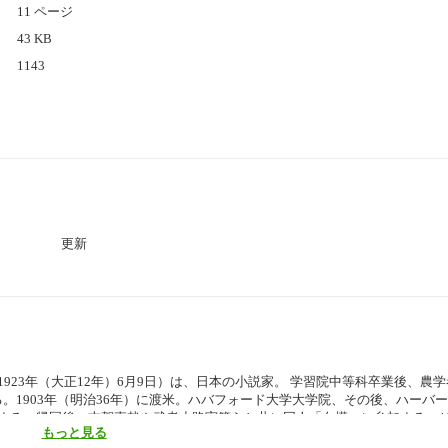
11 ページ
43 KB
1143
更新
 - 1923年（大正12年）6月9日）は、日本の小説家。 学習院中等科卒業後、農
。1903年（明治36年）に渡米。ハバフォード大学大学院、その後、ハーバ
する。帰国後、志賀直哉や武者小路実篤らと共に同人「白樺」に参加する。19
もっと見る
行光（ゆきみつ）は、俳優の森雅之。 代表作に『カインの末裔』『或る女』