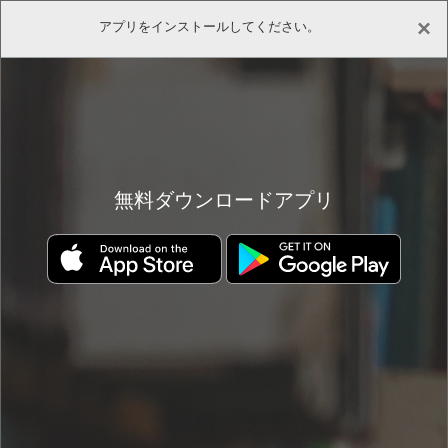
×
アプリをインストールしてください。
(0)
(0)
ホーム
書店
書籍詳細
無料ダウンロードアプリ