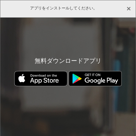
×
アプリをインストールしてください。
(0)
(0)
ホーム
書店
書籍詳細
無料ダウンロードアプリ