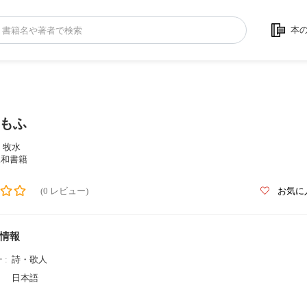
本
もふ
 牧水
三和書籍
(0 レビュー)
お気に
情報
 :
詩・歌人
日本語