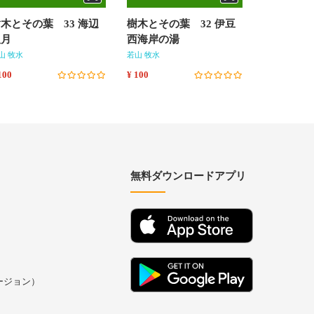
木とその葉 33 海辺
樹木とその葉 32 伊豆
樹木とその
八月
西海岸の湯
の正月
山 牧水
若山 牧水
若山 牧水
100
¥ 100
¥ 100
無料ダウンロードアプリ
バージョン）