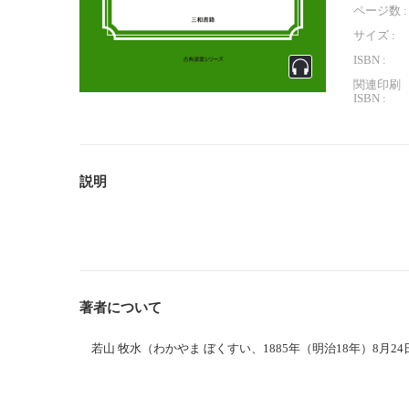
ページ数 :
サイズ :
ISBN :
関連印刷
ISBN :
説明
著者について
若山 牧水（わかやま ぼくすい、1885年（明治18年）8月2