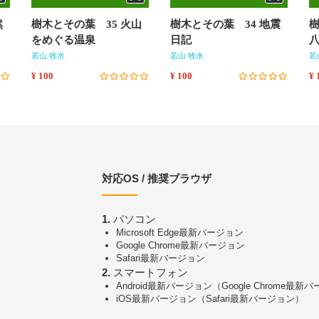
然
樹木とその葉 35 火山
樹木とその葉 34 地震
樹
をめぐる温泉
日記
若山 牧水
若山 牧水
若
¥ 100
¥ 100
¥ 
対応OS / 推奨ブラウザ
1.
パソコン
Microsoft Edge最新バージョン
Google Chrome最新バージョン
Safari最新バージョン
2.
スマートフォン
Android最新バージョン（Google Chrome最新
iOS最新バージョン（Safari最新バージョン）