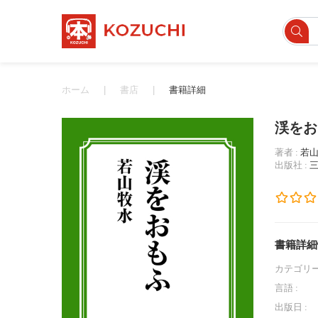
ホーム
書店
書籍詳細
渓をお
著者 :
若山
出版社 :
書籍詳細
カテゴリー
言語 :
出版日 :