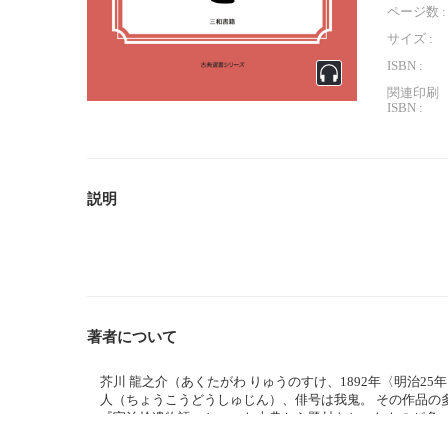
ページ数 :
サイズ :
ISBN :
関連印刷
ISBN :
説明
著者について
芥川 龍之介（あくたがわ りゅうのすけ、1892年〈明治25年
人（ちょうこうどうしゅじん）、俳号は我鬼。 その作品の
『宇治拾遺物語』といった古典から題材をとったものが多い
た精神障害が作品にも現れるようになり、「唯ぼんやりし