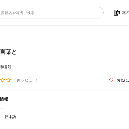
本
言葉と
三和書籍
(0 レビュー)
お気に
情報
 :
日本語