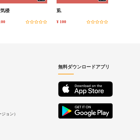
蜃気楼
虱
藪の中
100
¥ 100
¥ 100
無料ダウンロードアプリ
バージョン）