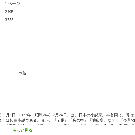
1 ページ
2 KB
3755
更新
〉3月1日 - 1927年〈昭和2年〉7月24日）は、日本の小説家。本名同じ、号
多くは短編小説である。また、『芋粥』『藪の中』『地獄変』など、『今昔
。『蜘蛛の糸』『杜子春』といった児童向けの作品も書いている。 晩年は
もっと見る
た不安」を動機として自殺。文壇のみならず社会にも衝撃を与えた。（ウィキ