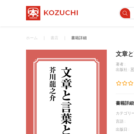
ホーム
書店
書籍詳細
文章と
著者 :
出版社 :
書籍詳細
カテゴリー
言語 :
出版日 :