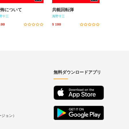
恐怖について
共軛回転弾
海野十三
野十三
海野十三
海野十三
100
¥ 100
¥ 100
無料ダウンロードアプリ
バージョン）