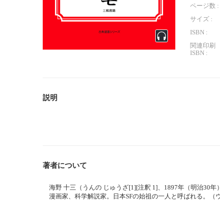
ページ数 :
サイズ :
ISBN :
関連印刷
ISBN :
説明
著者について
海野 十三（うんの じゅうざ[1][注釈 1]、1897年（明治30
漫画家、科学解説家。日本SFの始祖の一人と呼ばれる。（ウィ