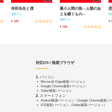
寺田先生と僕
最小人間の怪―人類のあ
とを継ぐもの―
海野十三
海
海野十三
¥ 100
¥ 
¥ 100
対応OS / 推奨ブラウザ
1.
パソコン
Microsoft Edge最新バージョン
Google Chrome最新バージョン
Safari最新バージョン
2.
スマートフォン
Android最新バージョン（Google Chrome最新
iOS最新バージョン（Safari最新バージョン）