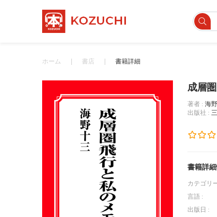
ホーム
書店
書籍詳細
成層圏
著者 :
海
出版社 :
書籍詳細
カテゴリー
言語 :
出版日 :