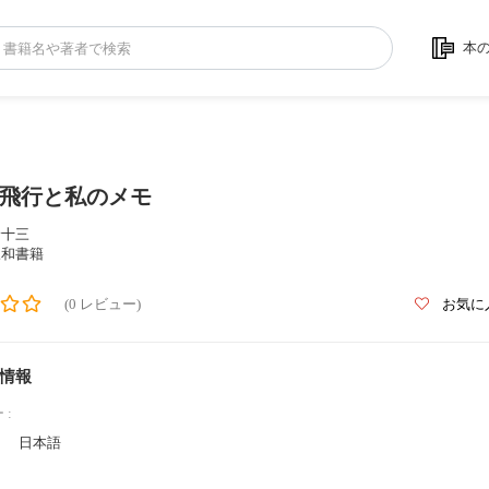
本
飛行と私のメモ
野十三
三和書籍
(0 レビュー)
お気に
情報
 :
日本語