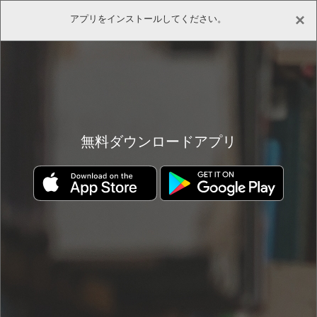
×
アプリをインストールしてください。
(0)
(0)
ホーム
書店
書籍詳細
無料ダウンロードアプリ