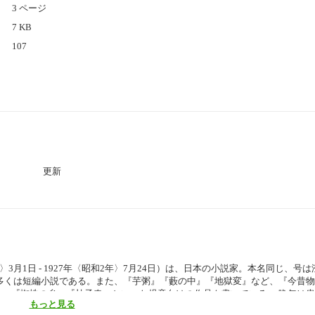
3 ページ
7 KB
107
更新
〉3月1日 - 1927年〈昭和2年〉7月24日）は、日本の小説家。本名同じ、号
多くは短編小説である。また、『芋粥』『藪の中』『地獄変』など、『今昔
。『蜘蛛の糸』『杜子春』といった児童向けの作品も書いている。 晩年は
もっと見る
た不安」を動機として自殺。文壇のみならず社会にも衝撃を与えた。（ウィキ