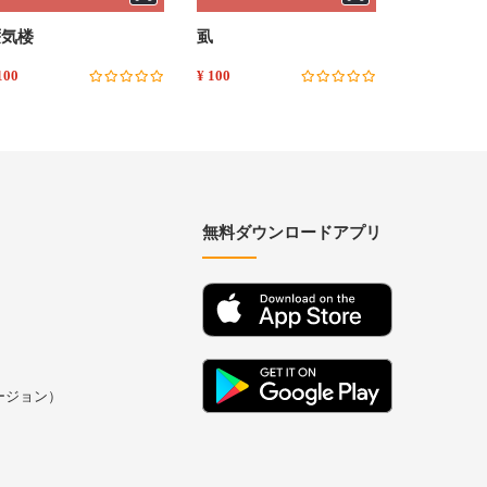
蜃気楼
虱
藪の中
100
¥ 100
¥ 100
無料ダウンロードアプリ
バージョン）