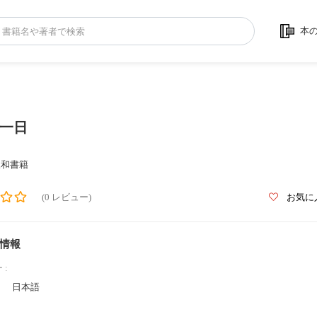
本
一日
三和書籍
(0 レビュー)
お気に
情報
 :
日本語