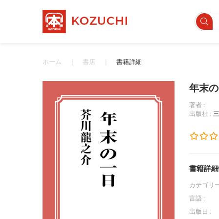
ホーム
書店
書籍詳細
年末の
著者 :
出版社 :
書籍詳細
カテゴリー
言語 :
出版日 :