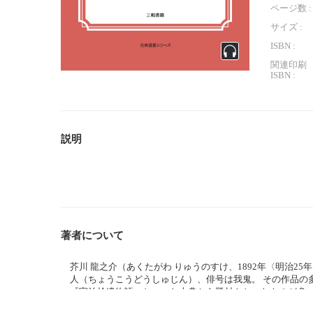
ページ数 :
サイズ :
ISBN :
関連印刷
ISBN :
説明
著者について
芥川 龍之介（あくたがわ りゅうのすけ、1892年〈明治25年
人（ちょうこうどうしゅじん）、俳号は我鬼。 その作品の
『宇治拾遺物語』といった古典から題材をとったものが多い
た精神障害が作品にも現れるようになり、「唯ぼんやりし