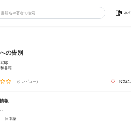
本
への告別
島武郎
三和書籍
(0 レビュー)
お気に
情報
 :
日本語