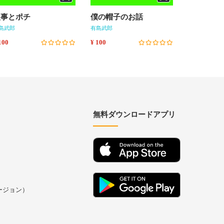
火事とポチ
僕の帽子のお話
北海道に
島武郎
有島武郎
有島武郎
100
¥ 100
¥ 100
無料ダウンロードアプリ
バージョン）