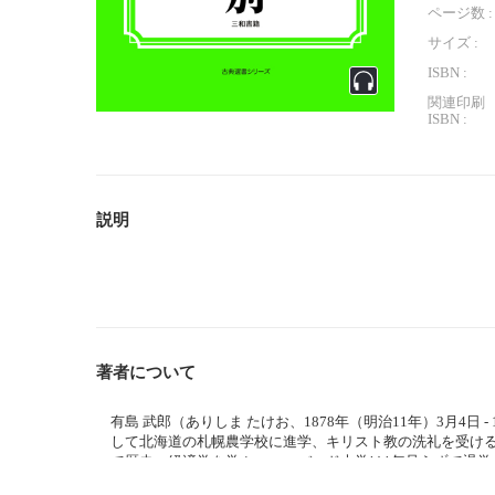
ページ数 :
サイズ :
ISBN :
関連印刷
ISBN :
説明
著者について
有島 武郎（ありしま たけお、1878年（明治11年）3月4日
して北海道の札幌農学校に進学、キリスト教の洗礼を受ける
で歴史・経済学を学ぶ。ハーバード大学は1年足らずで退学
軽井沢の別荘（浄月荘）で波多野秋子と心中した。 長男・