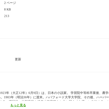
2 ページ
8 KB
213
更新
 - 1923年（大正12年）6月9日）は、日本の小説家。 学習院中等科卒業後、農
。1903年（明治36年）に渡米。ハバフォード大学大学院、その後、ハーバ
する。帰国後、志賀直哉や武者小路実篤らと共に同人「白樺」に参加する。19
もっと見る
行光（ゆきみつ）は、俳優の森雅之。 代表作に『カインの末裔』『或る女』