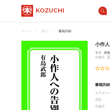
ホーム
書店
書籍詳細
小作人
著者 :
有
出版社 :
書籍詳細
カテゴリー
言語 :
出版日 :