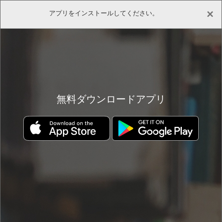
×
アプリをインストールしてください。
(0)
(0)
ホーム
書店
書籍詳細
無料ダウンロードアプリ