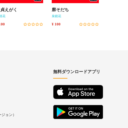
国貞えがく
廓そだち
縁結び
鏡花
泉鏡花
泉鏡花
100
¥ 100
¥ 100
無料ダウンロードアプリ
バージョン）