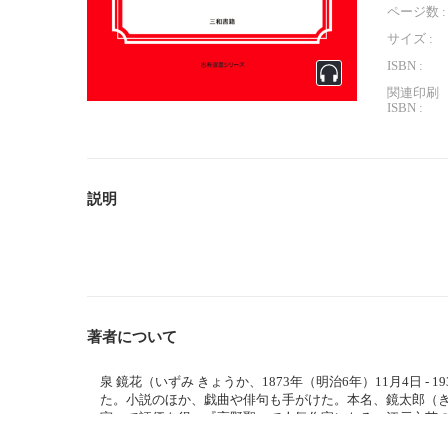
ページ数 :
サイズ :
ISBN :
関連印刷
ISBN :
説明
著者について
泉 鏡花（いずみ きょうか、1873年（明治6年）11月4日 
た。小説のほか、戯曲や俳句も手がけた。本名、鏡太郎（き
室』で評価を得、『高野聖』で人気作家になる。江戸文芸
る幻想文学の先駆者としても評価される。ほかの主要作品に