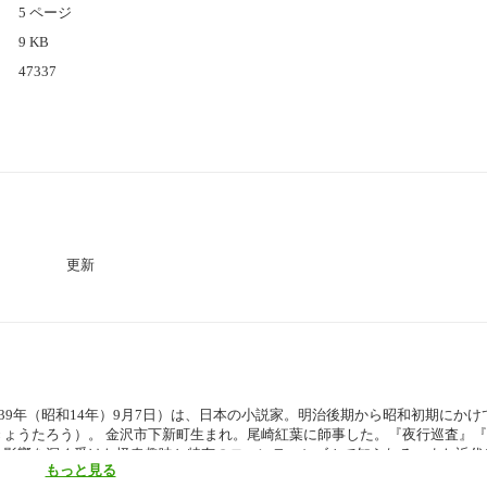
5 ページ
9 KB
47337
更新
- 1939年（昭和14年）9月7日）は、日本の小説家。明治後期から昭和初期にか
ょうたろう）。 金沢市下新町生まれ。尾崎紅葉に師事した。『夜行巡査』
の影響を深く受けた怪奇趣味と特有のロマンティシズムで知られる。また近代
もっと見る
『照葉狂言』『婦系図』『歌行燈』などがある。（ウィキペディアより引用 