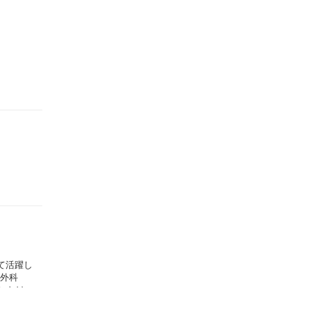
けて活躍し
『外科
におけ
2021