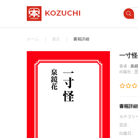
ホーム
書店
書籍詳細
一寸怪
著者 :
泉
出版社 :
書籍詳細
カテゴリー
言語 :
出版日 :