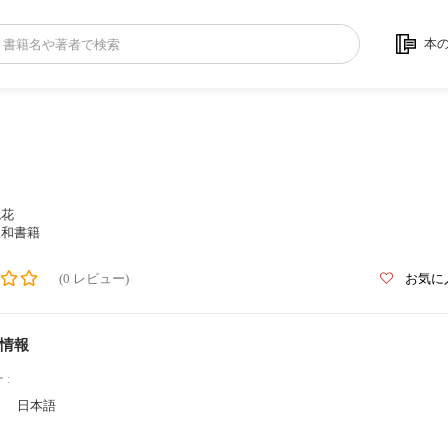
本
鏡花
三和書籍
(0 レビュー)
お気に
情報
 :
日本語