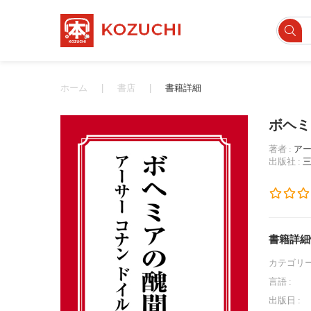
ホーム
書店
書籍詳細
ボヘミ
著者 :
ア
出版社 :
書籍詳細
カテゴリー
言語 :
出版日 :