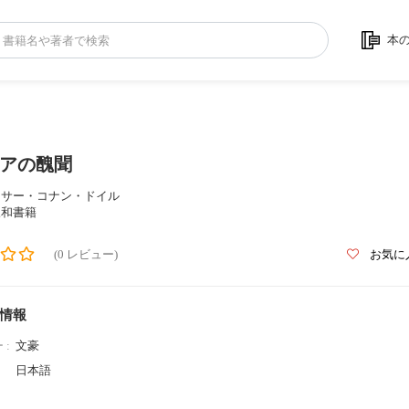
本
アの醜聞
ーサー・コナン・ドイル
三和書籍
(0 レビュー)
お気に
情報
 :
文豪
日本語