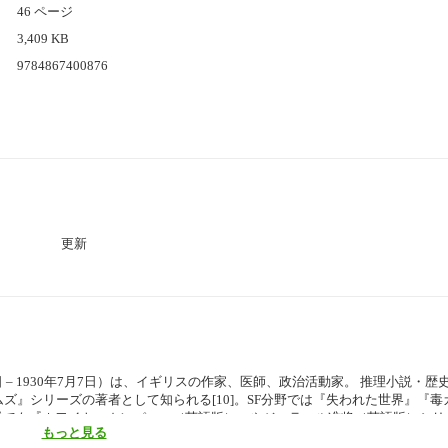
46 ページ
3,409 KB
9784867400876
更新
日 – 1930年7月7日）は、イギリスの作家、医師、政治活動家。 推理小説・歴
ズ』シリーズの著者として知られる[10]。SF分野では『失われた世界』『毒
説でも『ホワイト・カンパニー（英語版）』やジェラール准将（英語版）シリ
もっと見る
7日閲覧）