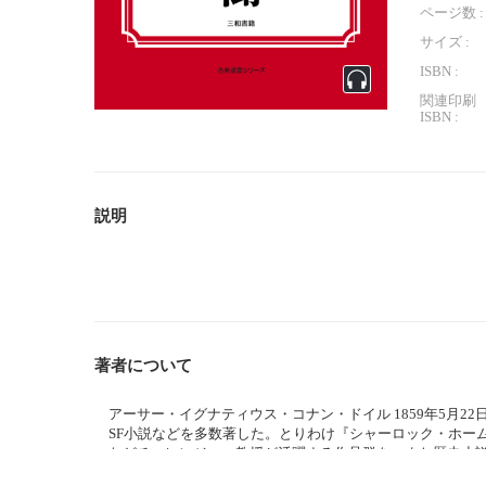
ページ数 :
サイズ :
ISBN :
関連印刷
ISBN :
説明
著者について
アーサー・イグナティウス・コナン・ドイル 1859年5月22
SF小説などを多数著した。とりわけ『シャーロック・ホーム
などチャレンジャー教授が活躍する作品群を、また歴史小
どを著している。 （ウィキペディアより引用 2021年5月2