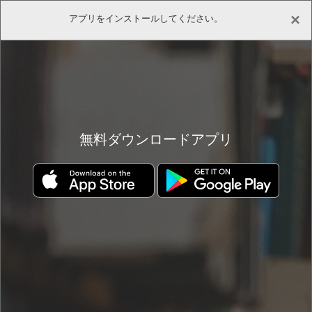
×
アプリをインストールしてください。
(0)
(0)
ホーム
書店
書籍詳細
無料ダウンロードアプリ